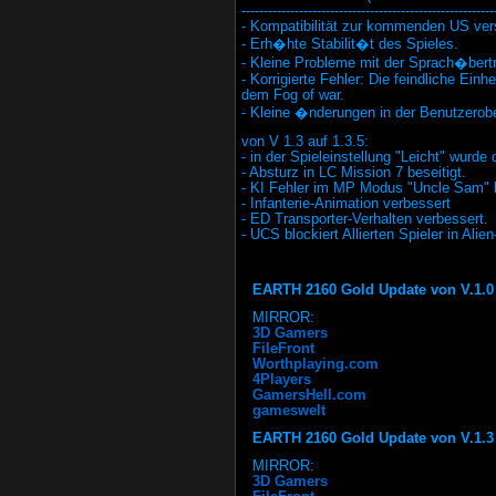
---------------------------------------------------------
- Kompatibilität zur kommenden US ver
- Erh�hte Stabilit�t des Spieles.
- Kleine Probleme mit der Sprach�bertra
- Korrigierte Fehler: Die feindliche Ei
dem Fog of war.
- Kleine �nderungen in der Benutzerob
von V 1.3 auf 1.3.5:
- in der Spieleinstellung "Leicht" wurde 
- Absturz in LC Mission 7 beseitigt.
- KI Fehler im MP Modus "Uncle Sam" 
- Infanterie-Animation verbessert
- ED Transporter-Verhalten verbessert.
- UCS blockiert Allierten Spieler in Ali
EARTH 2160 Gold Update von V.1.0 
MIRROR:
3D Gamers
FileFront
Worthplaying.com
4Players
GamersHell.com
gameswelt
EARTH 2160 Gold Update von V.1.3 a
MIRROR:
3D Gamers