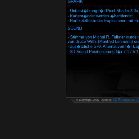
GRAFIK
---------------------------------------------------------
- Unterst�tzung f�r Pixel Shader 3.0a
- Kartenr�nder werden �berblendet
- Partikeleffekte der Explosionen mit E
SOUND
---------------------------------------------------------
- Stimme von Michal R. Falkner wurde
von Bruce Willis (Manfred Lehmann) ers
- zus�tzliche SFX Alternativen f�r Ex
- 3D Sound Positionierung f�r 7.1 / 5
AC Enterprises e
© Copyright 1998 - 2026 by