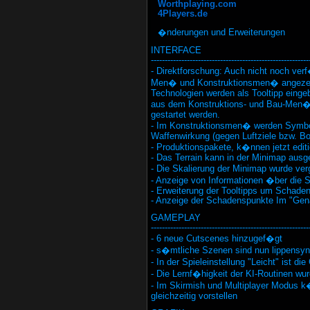
Worthplaying.com
4Players.de
�nderungen und Erweiterungen
INTERFACE
---------------------------------------------------------
- Direktforschung: Auch nicht noch ve
Men� und Konstruktionsmen� angezeig
Technologien werden als Tooltipp einge
aus dem Konstruktions- und Bau-Men�
gestartet werden.
- Im Konstruktionsmen� werden Symbo
Waffenwirkung (gegen Luftziele bzw. Bo
- Produktionspakete, k�nnen jetzt edit
- Das Terrain kann in der Minimap ausg
- Die Skalierung der Minimap wurde ve
- Anzeige von Informationen �ber die 
- Erweiterung der Tooltipps um Schade
- Anzeige der Schadenspunkte Im "Gen
GAMEPLAY
---------------------------------------------------------
- 6 neue Cutscenes hinzugef�gt
- s�mtliche Szenen sind nun lippensy
- In der Spieleinstellung "Leicht" ist 
- Die Lernf�higkeit der KI-Routinen wur
- Im Skirmish und Multiplayer Modus k
gleichzeitig vorstellen