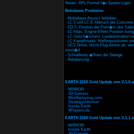
Neues .RPL-Format f�r Spieler-Ligen.
Behobene Probleme:
- Multiplayer Asyncs behoben
- LC 5 und LC 6, Abbruch der Cutscene k
- ED 3, Position der Portr�ts des Sabo
- LC Atlas, Engine-Effekt Position korrig
- LC Gesch�tzturm, Landeanimation ve
- LC Kampfmodul, Waffenpositionen und 
- UCS Drone, bricht Flug-Aktion ab, wen
zerst�rt
- Schnelleres �ffnen der Dialoge
- Rebalancing
EARTH 2160 Gold Update von V.1.0 au
MIRROR:
3D Gamers
Worthplaying.com
Strategyinformer
Inside Earth
4Players.de
EARTH 2160 Gold Update von V.1.1 au
MIRROR:
Inside Earth
3D Gamers