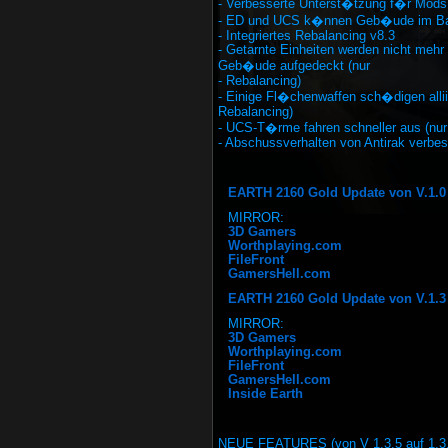
- Verbesserte Unterst�tzung f�r Mods
- ED und UCS k�nnen Geb�ude im Ba
- Integriertes Rebalancing v8.3
- Getarnte Einheiten werden nicht mehr
Geb�ude aufgedeckt (nur
- Rebalancing)
- Einige Fl�chenwaffen sch�digen alliie
Rebalancing)
- UCS-T�rme fahren schneller aus (nur
- Abschussverhalten von Antirak verbes
EARTH 2160 Gold Update von V.1.0 
MIRROR:
3D Gamers
Worthplaying.com
FileFront
GamersHell.com
EARTH 2160 Gold Update von V.1.3 a
MIRROR:
3D Gamers
Worthplaying.com
FileFront
GamersHell.com
Inside Earth
NEUE FEATURES (von V 1.3.5 auf 1.3.