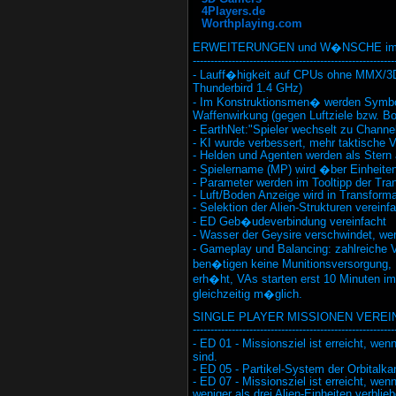
4Players.de
Worthplaying.com
ERWEITERUNGEN und W�NSCHE im U
---------------------------------------------------------
- Lauff�higkeit auf CPUs ohne MMX/3D
Thunderbird 1.4 GHz)
- Im Konstruktionsmen� werden Symbo
Waffenwirkung (gegen Luftziele bzw. Bo
- EarthNet:"Spieler wechselt zu Chann
- KI wurde verbessert, mehr taktische V
- Helden und Agenten werden als Stern
- Spielername (MP) wird �ber Einheite
- Parameter werden im Tooltipp der Tra
- Luft/Boden Anzeige wird in Transform
- Selektion der Alien-Strukturen vereinf
- ED Geb�udeverbindung vereinfacht
- Wasser der Geysire verschwindet, wen
- Gameplay und Balancing: zahlreich
ben�tigen keine Munitionsversorgung,
erh�ht, VAs starten erst 10 Minuten 
gleichzeitig m�glich.
SINGLE PLAYER MISSIONEN VEREI
---------------------------------------------------------
- ED 01 - Missionsziel ist erreicht, w
sind.
- ED 05 - Partikel-System der Orbitalkan
- ED 07 - Missionsziel ist erreicht, wen
weniger als drei Alien-Einheiten verblie