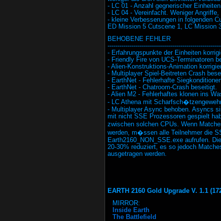
- LC 01 - Anzahl gegnerischer Einheiten 
- LC 04 - Vereinfacht. Weniger Angriffe
- kleine Verbesserungen in folgenden 
ED Mission 5 Cutscene 1, LC Mission 
BEHOBENE FEHLER
---------------------------------------------------------
- Erfahrungspunkte der Einheiten korrigi
- Friendly Fire von UCS-Terminatoren be
- Alien-Konstruktions-Animation korrigie
- Multiplayer Spiel-Beitreten Crash besei
- EarthNet - Fehlerhafte Siegkondition
- EarthNet - Chatroom-Crash beseitigt.
- Alien M2 - Fehlerhaftes klonen ins W
- LC Athena mit Scharfsch�tzengewehr
- Multiplayer Async behoben. Asyncs 
mit nicht SSE Prozessoren gespielt hab
zwischen solchen CPUs. Wenn Matche
werden, m�ssen alle Teilnehmer die 
Earth2160_NON_SSE.exe aufrufen. Die
20-30% reduziert, es so jedoch Match
ausgetragen werden.
EARTH 2160 Gold Upgrade V. 1.1 (17
MIRROR:
Inside Earth
The Battlefield