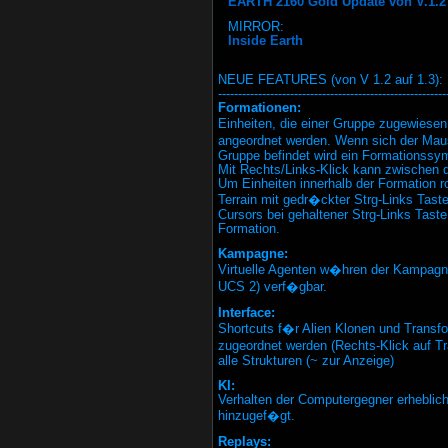
EARTH 2160 Gold Update von V.1.2 a
MIRROR:
Inside Earth
NEUE FEATURES (von V 1.2 auf 1.3):
---------------------------------------------------------
Formationen:
Einheiten, die einer Gruppe zugewiese
angeordnet werden. Wenn sich der Mau
Gruppe befindet wird ein Formationssy
Mit Rechts/Links-Klick kann zwischen 
Um Einheiten innerhalb der Formation r
Terrain mit gedr�ckter Strg-Links Tast
Cursors bei gehaltener Strg-Links Taste 
Formation.
Kampagne:
Virtuelle Agenten w�hren der Kampagne
UCS 2) verf�gbar.
Interface:
Shortcuts f�r Alien Klonen und Transf
zugeordnet werden (Rechts-Klick auf Tr
alle Strukturen (~ zur Anzeige)
KI:
Verhalten der Computergegner erheblich
hinzugef�gt.
Replays: